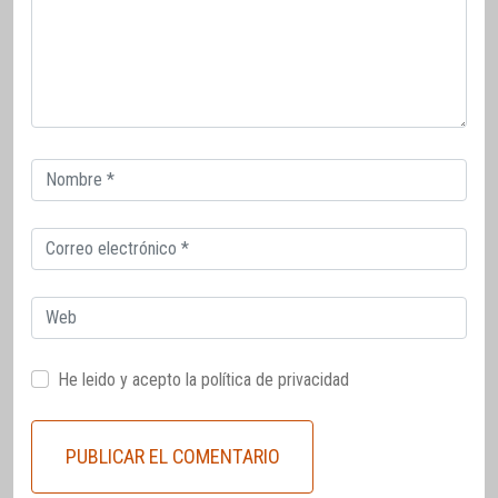
Correo
electrónico
Correo
electrónico
Web
He leido y acepto la
política de privacidad