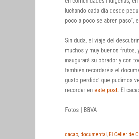
en comunidades indígenas, en
luchando cada día desde pequ
poco a poco se abren paso”, e
Sin duda, el viaje del descubr
muchos y muy buenos frutos,
inaugurará su obrador y con to
también recordaréis el docume
gusto perdido’ que pudimos v
recordar en
este post
. El cac
Fotos | BBVA
cacao
,
documental
,
El Celler de 