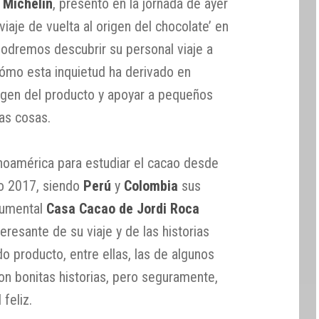
s Michelin
, presentó en la jornada de ayer
iaje de vuelta al origen del chocolate’ en
podremos descubrir su personal viaje a
cómo esta inquietud ha derivado en
igen del producto y apoyar a pequeños
as cosas.
inoamérica para estudiar el cacao desde
o 2017, siendo
Perú
y
Colombia
sus
ocumental
Casa Cacao de Jordi Roca
resante de su viaje y de las historias
o producto, entre ellas, las de algunos
son bonitas historias, pero seguramente,
feliz.