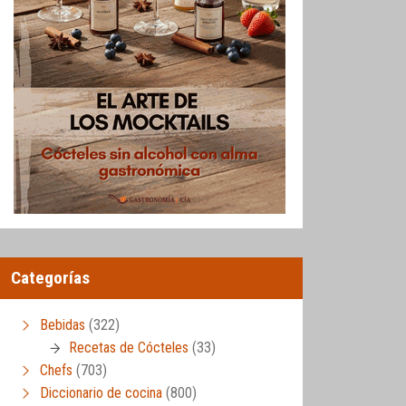
Categorías
Bebidas
(322)
Recetas de Cócteles
(33)
Chefs
(703)
Diccionario de cocina
(800)