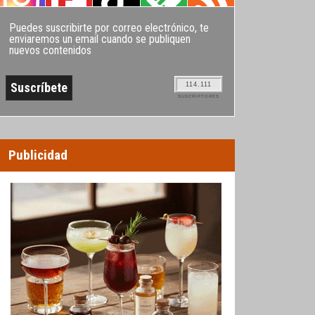
Puedes suscribirte por correo electrónico, te
enviaremos un email cuando se publiquen
nuevos contenidos
114.111
SUSCRIPTORES
Publicidad