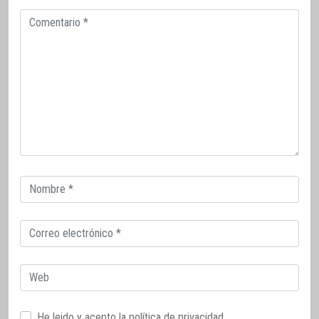
Comentario
Correo
electrónico
Correo
electrónico
Web
He leido y acepto la
política de privacidad