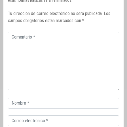
esas normas básicas serán eliminados.
Tu dirección de correo electrónico no será publicada.
Los
campos obligatorios están marcados con
*
Comentario
Correo
electrónico
Correo
electrónico