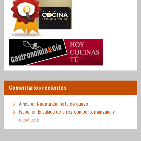
Comentarios recientes
Ainoa
en
Receta de Tarta de queso
Isabel
en
Ensalada de arroz con pollo, manzana y
cacahuete