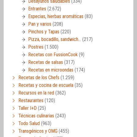
Desayunos saludables
(334)
Entrantes
(2.672)
Especias, hierbas aromáticas
(83)
Pan y varios
(208)
Pinchos y Tapas
(220)
Pizza, bocadillo, sandwich…
(217)
Postres
(1.500)
Recetas con FussionCook
(9)
Recetas de salsas
(317)
Recetas en microondas
(174)
Recetas de los Chefs
(1.259)
Recetas y cocina de escuela
(35)
Recursos en la red
(362)
Restaurantes
(120)
Taller I+D
(25)
Técnicas culinarias
(243)
Todo Salud
(963)
Transgénicos y OMG
(455)