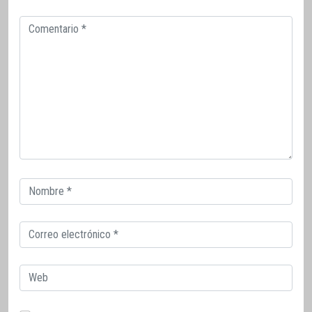
Comentario
Correo
electrónico
Correo
electrónico
Web