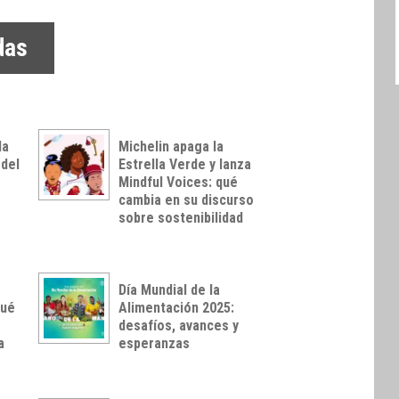
das
da
Michelin apaga la
 del
Estrella Verde y lanza
o
Mindful Voices: qué
cambia en su discurso
sobre sostenibilidad
Día Mundial de la
Qué
Alimentación 2025:
desafíos, avances y
a
esperanzas