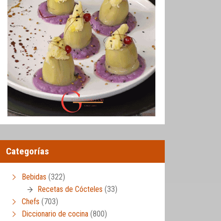
Categorías
Bebidas
(322)
Recetas de Cócteles
(33)
Chefs
(703)
Diccionario de cocina
(800)