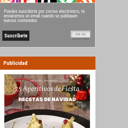
Puedes suscribirte por correo electrónico, te
enviaremos un email cuando se publiquen
nuevos contenidos
114.111
SUSCRIPTORES
Publicidad