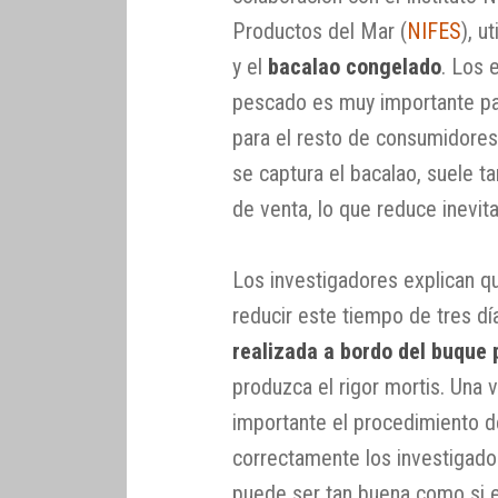
Productos del Mar (
NIFES
), u
y el
bacalao congelado
. Los 
pescado es muy importante pa
para el resto de consumidores
se captura el bacalao, suele ta
de venta, lo que reduce inevit
Los investigadores explican q
reducir este tiempo de tres día
realizada a bordo del buque
produzca el rigor mortis. Una 
importante el procedimiento d
correctamente los investigado
puede ser tan buena como si e