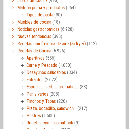
Libros de Cocina
(496)
Materia prima y productos
(954)
Tipos de pasta
(30)
Muebles de cocina
(18)
Noticias gastronómicas
(6.928)
Nuevas tendencias
(395)
Recetas con freidora de aire (airfryer)
(112)
Recetas de Cocina
(6.926)
Aperitivos
(556)
Carne y Pescado
(1.030)
Desayunos saludables
(334)
Entrantes
(2.672)
Especias, hierbas aromáticas
(83)
Pan y varios
(208)
Pinchos y Tapas
(220)
Pizza, bocadillo, sandwich…
(217)
Postres
(1.500)
Recetas con FussionCook
(9)