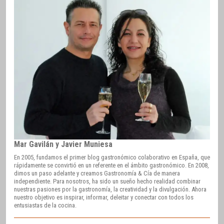
Mar Gavilán y Javier Muniesa
En 2005, fundamos el primer blog gastronómico colaborativo en España, que
rápidamente se convirtió en un referente en el ámbito gastronómico. En 2008,
dimos un paso adelante y creamos Gastronomía & Cía de manera
independiente. Para nosotros, ha sido un sueño hecho realidad combinar
nuestras pasiones por la gastronomía, la creatividad y la divulgación. Ahora
nuestro objetivo es inspirar, informar, deleitar y conectar con todos los
entusiastas de la cocina.