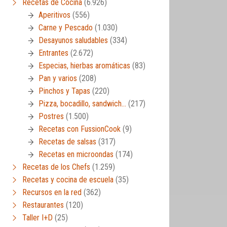
Recetas de Cocina
(6.926)
Aperitivos
(556)
Carne y Pescado
(1.030)
Desayunos saludables
(334)
Entrantes
(2.672)
Especias, hierbas aromáticas
(83)
Pan y varios
(208)
Pinchos y Tapas
(220)
Pizza, bocadillo, sandwich…
(217)
Postres
(1.500)
Recetas con FussionCook
(9)
Recetas de salsas
(317)
Recetas en microondas
(174)
Recetas de los Chefs
(1.259)
Recetas y cocina de escuela
(35)
Recursos en la red
(362)
Restaurantes
(120)
Taller I+D
(25)