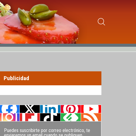
Publicidad
Puedes suscribirte por correo electrónico, te
enviaremos un email cuando se publiquen