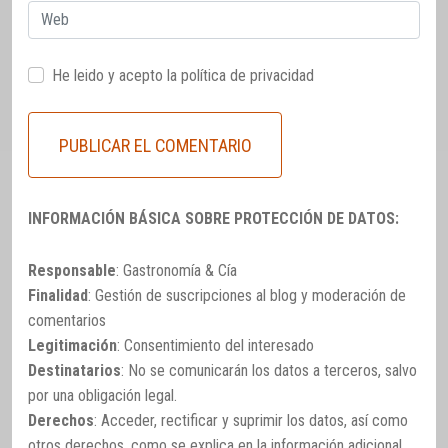
Web
He leido y acepto la
política de privacidad
INFORMACIÓN BÁSICA SOBRE PROTECCIÓN DE DATOS:
Responsable
: Gastronomía & Cía
Finalidad
: Gestión de suscripciones al blog y moderación de
comentarios
Legitimación
: Consentimiento del interesado
Destinatarios
: No se comunicarán los datos a terceros, salvo
por una obligación legal.
Derechos
: Acceder, rectificar y suprimir los datos, así como
otros derechos, como se explica en la información adicional.