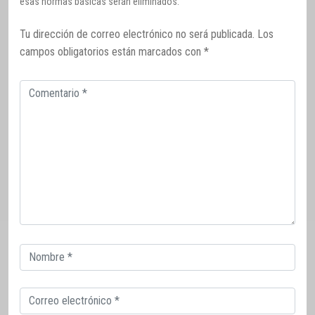
esas normas básicas serán eliminados.
Tu dirección de correo electrónico no será publicada.
Los
campos obligatorios están marcados con
*
Comentario
Correo
electrónico
Correo
electrónico