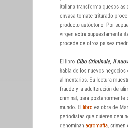
italiana transforma quesos as
envasa tomate triturado proce
producto autóctono. Por supues
virgen extra supuestamente it
procede de otros países medi
El libro
Cibo Criminale, il nuo
habla de los nuevos negocios 
alimentarios. Su lectura muest
fraude y la adulteración de ali
criminal, para posteriormente d
mundo. El
libro
es obra de Mara
periodistas que quieren denun
denominan
agromafia
, crimen 