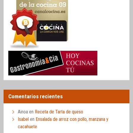
Comentarios recientes
Ainoa
en
Receta de Tarta de queso
Isabel
en
Ensalada de arroz con pollo, manzana y
cacahuete