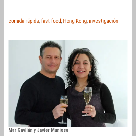
comida rápida
,
fast food
,
Hong Kong
,
investigación
Mar Gavilán y Javier Muniesa