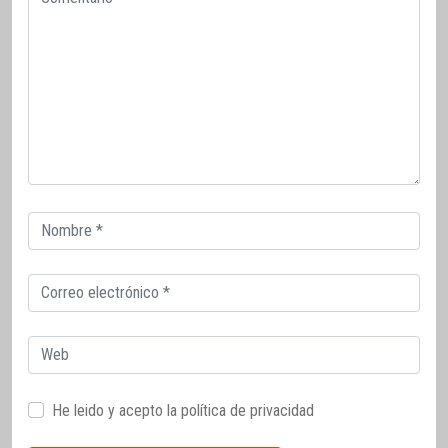
Correo
electrónico
Correo
electrónico
Web
He leido y acepto la
política de privacidad