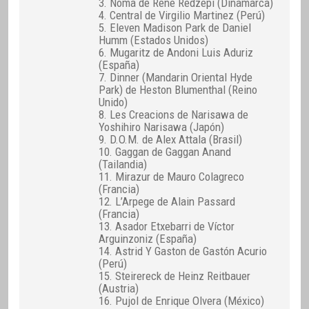
3. Noma de René Redzepi (Dinamarca)
4. Central de Virgilio Martinez (Perú)
5. Eleven Madison Park de Daniel
Humm (Estados Unidos)
6. Mugaritz de Andoni Luis Aduriz
(España)
7. Dinner (Mandarin Oriental Hyde
Park) de Heston Blumenthal (Reino
Unido)
8. Les Creacions de Narisawa de
Yoshihiro Narisawa (Japón)
9. D.O.M. de Alex Attala (Brasil)
10. Gaggan de Gaggan Anand
(Tailandia)
11. Mirazur de Mauro Colagreco
(Francia)
12. L’Arpege de Alain Passard
(Francia)
13. Asador Etxebarri de Víctor
Arguinzoniz (España)
14. Astrid Y Gaston de Gastón Acurio
(Perú)
15. Steirereck de Heinz Reitbauer
(Austria)
16. Pujol de Enrique Olvera (México)