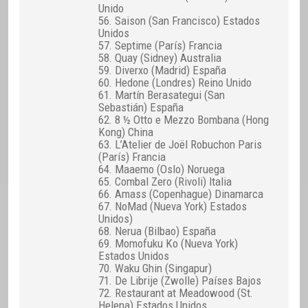
Unido
56. Saison (San Francisco) Estados
Unidos
57. Septime (París) Francia
58. Quay (Sidney) Australia
59. Diverxo (Madrid) España
60. Hedone (Londres) Reino Unido
61. Martín Berasategui (San
Sebastián) España
62. 8 ½ Otto e Mezzo Bombana (Hong
Kong) China
63. L’Atelier de Joël Robuchon Paris
(París) Francia
64. Maaemo (Oslo) Noruega
65. Combal Zero (Rivoli) Italia
66. Amass (Copenhague) Dinamarca
67. NoMad (Nueva York) Estados
Unidos)
68. Nerua (Bilbao) España
69. Momofuku Ko (Nueva York)
Estados Unidos
70. Waku Ghin (Singapur)
71. De Librije (Zwolle) Países Bajos
72. Restaurant at Meadowood (St.
Helena) Estados Unidos