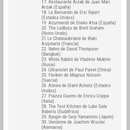
17. Restaurante Arzak de Juan Mari
Arzak (España)
18. Le Bernardin de Eric Ripert
(Estados Unidos)
19. Azurmendi de Eneko Atxa (España)
20. The Ledbury de Brett Graham
(Reino Unido)
21 Le Chateaubriand de Iñaki
Aizpitarte (Francia)
22. Nahm de David Thompson
(Bangkok)
23. White Rabbit de Vladimir Mukhin
(Rusia)
24. Ultraviolet de Paul Pairet (China)
25. Fäviken de Magnus Nilsson
(Suecia)
26. Alinea de Grant Achatz (Estados
Unidos)
27. Piazza Duomo de Enrico Crippa
(Italia)
28. The Test Kitchen de Luke Dale
Roberts (Sudáfrica)
29. Ryugin de Seiji Yamamoto (Japón)
30. Vendome de Joachim Wissler
(Alemania)