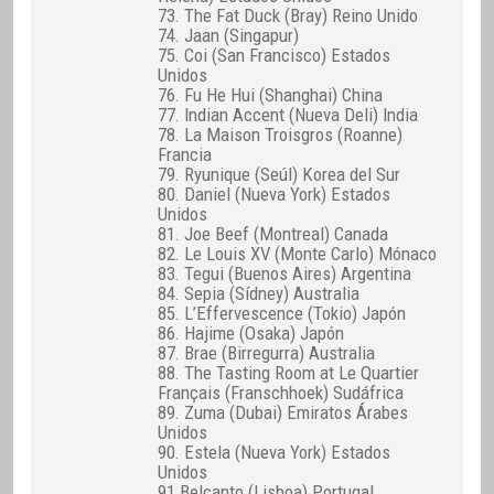
73. The Fat Duck (Bray) Reino Unido
74. Jaan (Singapur)
75. Coi (San Francisco) Estados
Unidos
76. Fu He Hui (Shanghai) China
77. Indian Accent (Nueva Deli) India
78. La Maison Troisgros (Roanne)
Francia
79. Ryunique (Seúl) Korea del Sur
80. Daniel (Nueva York) Estados
Unidos
81. Joe Beef (Montreal) Canada
82. Le Louis XV (Monte Carlo) Mónaco
83. Tegui (Buenos Aires) Argentina
84. Sepia (Sídney) Australia
85. L’Effervescence (Tokio) Japón
86. Hajime (Osaka) Japón
87. Brae (Birregurra) Australia
88. The Tasting Room at Le Quartier
Français (Franschhoek) Sudáfrica
89. Zuma (Dubai) Emiratos Árabes
Unidos
90. Estela (Nueva York) Estados
Unidos
91 Belcanto (Lisboa) Portugal