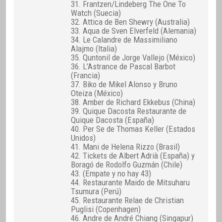
31. Frantzen/Lindeberg The One To
Watch (Suecia)
32. Attica de Ben Shewry (Australia)
33. Aqua de Sven Elverfeld (Alemania)
34. Le Calandre de Massimiliano
Alajmo (Italia)
35. Quntonil de Jorge Vallejo (México)
36. L’Astrance de Pascal Barbot
(Francia)
37. Biko de Mikel Alonso y Bruno
Oteiza (México)
38. Amber de Richard Ekkebus (China)
39. Quique Dacosta Restaurante de
Quique Dacosta (España)
40. Per Se de Thomas Keller (Estados
Unidos)
41. Mani de Helena Rizzo (Brasil)
42. Tickets de Albert Adrià (España) y
Boragó de Rodolfo Guzmán (Chile)
43. (Empate y no hay 43)
44. Restaurante Maido de Mitsuharu
Tsumura (Perú)
45. Restaurante Relae de Christian
Puglisi (Copenhagen)
46. Andre de André Chiang (Singapur)