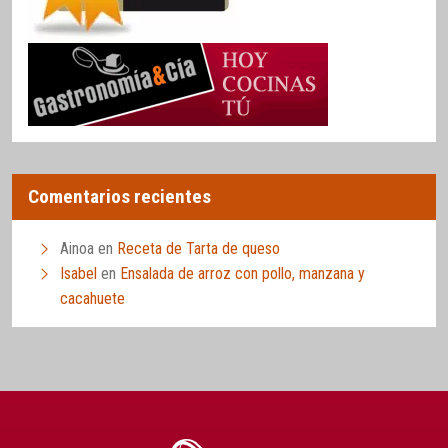
Comentarios recientes
Ainoa
en
Receta de Tarta de queso
Isabel
en
Ensalada de arroz con pollo, manzana y
cacahuete