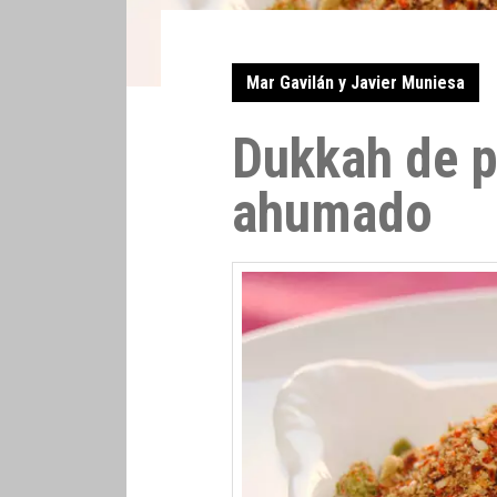
Mar Gavilán y Javier Muniesa
Dukkah de p
ahumado