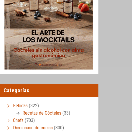
Categorías
Bebidas
(322)
Recetas de Cócteles
(33)
Chefs
(703)
Diccionario de cocina
(800)