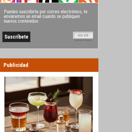
Puedes suscribirte por correo electrónico, te
enviaremos un email cuando se publiquen
nuevos contenidos
114.111
SUSCRIPTORES
Publicidad