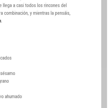
 llega a casi todos los rincones del
a combinación, y mientras la pensáis,
h
.
icados
e sésamo
grano
lvo ahumado