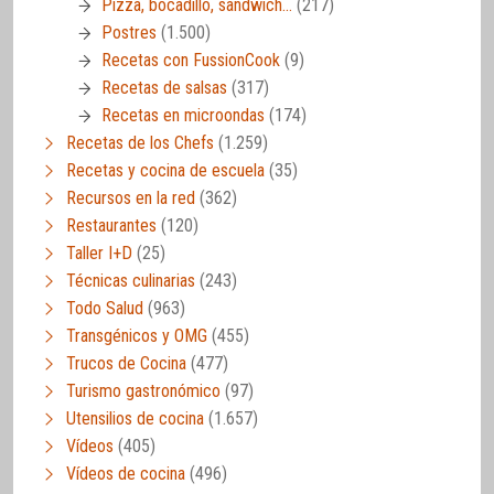
Pizza, bocadillo, sandwich…
(217)
Postres
(1.500)
Recetas con FussionCook
(9)
Recetas de salsas
(317)
Recetas en microondas
(174)
Recetas de los Chefs
(1.259)
Recetas y cocina de escuela
(35)
Recursos en la red
(362)
Restaurantes
(120)
Taller I+D
(25)
Técnicas culinarias
(243)
Todo Salud
(963)
Transgénicos y OMG
(455)
Trucos de Cocina
(477)
Turismo gastronómico
(97)
Utensilios de cocina
(1.657)
Vídeos
(405)
Vídeos de cocina
(496)