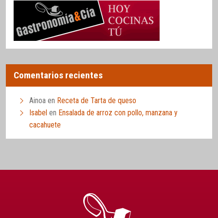
Comentarios recientes
Ainoa
en
Receta de Tarta de queso
Isabel
en
Ensalada de arroz con pollo, manzana y
cacahuete