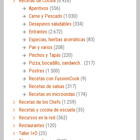
Recetas de Cocina
(6.926)
Aperitivos
(556)
Carne y Pescado
(1.030)
Desayunos saludables
(334)
Entrantes
(2.672)
Especias, hierbas aromáticas
(83)
Pan y varios
(208)
Pinchos y Tapas
(220)
Pizza, bocadillo, sandwich…
(217)
Postres
(1.500)
Recetas con FussionCook
(9)
Recetas de salsas
(317)
Recetas en microondas
(174)
Recetas de los Chefs
(1.259)
Recetas y cocina de escuela
(35)
Recursos en la red
(362)
Restaurantes
(120)
Taller I+D
(25)