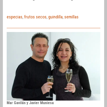
especias
,
frutos secos
,
guindilla
,
semillas
Mar Gavilán y Javier Muniesa