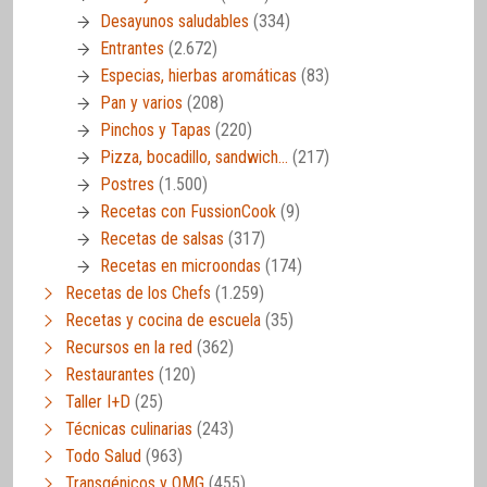
Desayunos saludables
(334)
Entrantes
(2.672)
Especias, hierbas aromáticas
(83)
Pan y varios
(208)
Pinchos y Tapas
(220)
Pizza, bocadillo, sandwich…
(217)
Postres
(1.500)
Recetas con FussionCook
(9)
Recetas de salsas
(317)
Recetas en microondas
(174)
Recetas de los Chefs
(1.259)
Recetas y cocina de escuela
(35)
Recursos en la red
(362)
Restaurantes
(120)
Taller I+D
(25)
Técnicas culinarias
(243)
Todo Salud
(963)
Transgénicos y OMG
(455)