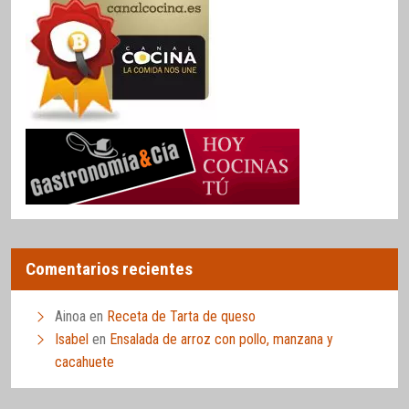
Comentarios recientes
Ainoa
en
Receta de Tarta de queso
Isabel
en
Ensalada de arroz con pollo, manzana y
cacahuete