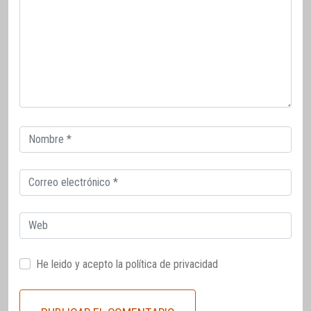
Correo
electrónico
Correo
electrónico
Web
He leido y acepto la
política de privacidad