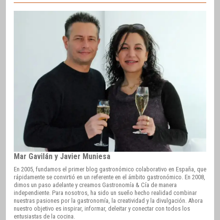
Mar Gavilán y Javier Muniesa
En 2005, fundamos el primer blog gastronómico colaborativo en España, que
rápidamente se convirtió en un referente en el ámbito gastronómico. En 2008,
dimos un paso adelante y creamos Gastronomía & Cía de manera
independiente. Para nosotros, ha sido un sueño hecho realidad combinar
nuestras pasiones por la gastronomía, la creatividad y la divulgación. Ahora
nuestro objetivo es inspirar, informar, deleitar y conectar con todos los
entusiastas de la cocina.