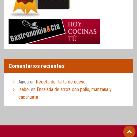
Comentarios recientes
Ainoa
en
Receta de Tarta de queso
Isabel
en
Ensalada de arroz con pollo, manzana y
cacahuete