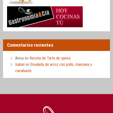
Comentarios recientes
Ainoa
en
Receta de Tarta de queso
Isabel
en
Ensalada de arroz con pollo, manzana y
cacahuete