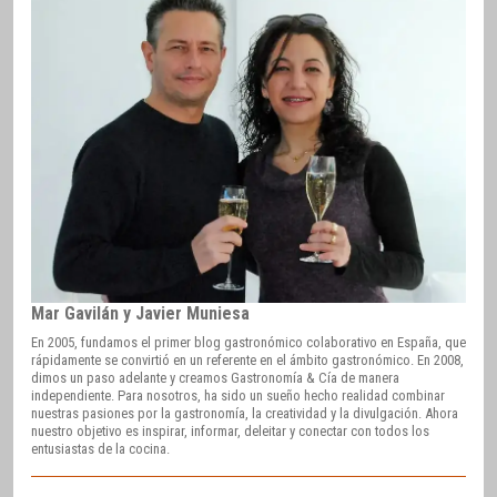
Mar Gavilán y Javier Muniesa
En 2005, fundamos el primer blog gastronómico colaborativo en España, que
rápidamente se convirtió en un referente en el ámbito gastronómico. En 2008,
dimos un paso adelante y creamos Gastronomía & Cía de manera
independiente. Para nosotros, ha sido un sueño hecho realidad combinar
nuestras pasiones por la gastronomía, la creatividad y la divulgación. Ahora
nuestro objetivo es inspirar, informar, deleitar y conectar con todos los
entusiastas de la cocina.