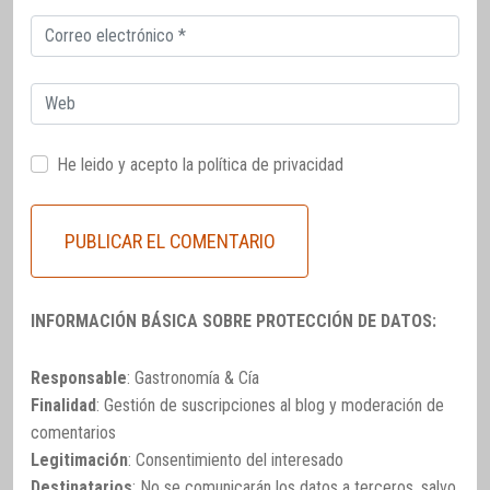
Correo
electrónico
Web
He leido y acepto la
política de privacidad
INFORMACIÓN BÁSICA SOBRE PROTECCIÓN DE DATOS:
Responsable
: Gastronomía & Cía
Finalidad
: Gestión de suscripciones al blog y moderación de
comentarios
Legitimación
: Consentimiento del interesado
Destinatarios
: No se comunicarán los datos a terceros, salvo