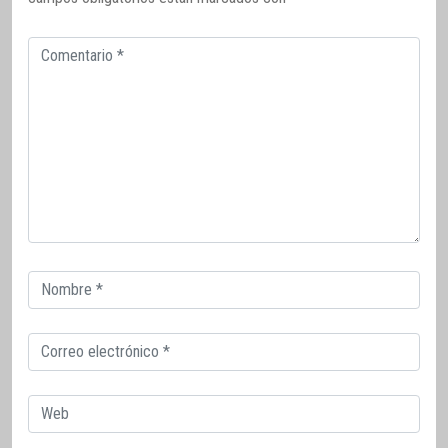
Comentario
Correo
electrónico
Correo
electrónico
Web