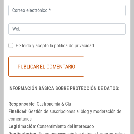
Correo
electrónico
Web
He leido y acepto la
política de privacidad
INFORMACIÓN BÁSICA SOBRE PROTECCIÓN DE DATOS:
Responsable
: Gastronomía & Cía
Finalidad
: Gestión de suscripciones al blog y moderación de
comentarios
Legitimación
: Consentimiento del interesado
Destinatarios
: No se comunicarán los datos a terceros, salvo