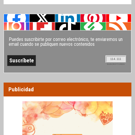
Puedes suscribirte por correo electrónico, te enviaremos un
email cuando se publiquen nuevos contenidos
114.111
SUSCRIPTORES
Publicidad