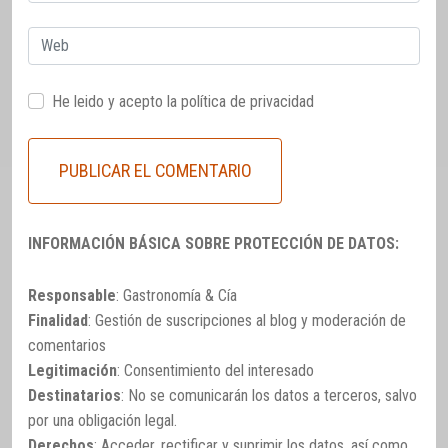
electrónico
Web
He leido y acepto la
política de privacidad
INFORMACIÓN BÁSICA SOBRE PROTECCIÓN DE DATOS:
Responsable
: Gastronomía & Cía
Finalidad
: Gestión de suscripciones al blog y moderación de
comentarios
Legitimación
: Consentimiento del interesado
Destinatarios
: No se comunicarán los datos a terceros, salvo
por una obligación legal.
Derechos
: Acceder, rectificar y suprimir los datos, así como