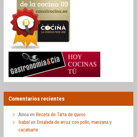
Comentarios recientes
Ainoa
en
Receta de Tarta de queso
Isabel
en
Ensalada de arroz con pollo, manzana y
cacahuete