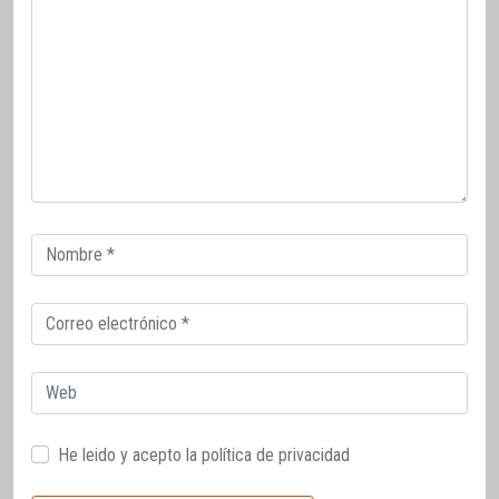
Correo
electrónico
Correo
electrónico
Web
He leido y acepto la
política de privacidad