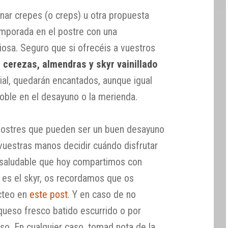
lenar crepes (o creps) u otra propuesta
temporada en el postre con una
ciosa. Seguro que si ofrecéis a vuestros
 cerezas, almendras y skyr vainillado
al, quedarán encantados, aunque igual
doble en el desayuno o la merienda.
postres que pueden ser un buen desayuno
 vuestras manos decidir cuándo disfrutar
 y saludable que hoy compartimos con
é es el skyr, os recordamos que os
cteo en
este post
. Y en caso de no
r queso fresco batido escurrido o por
o. En cualquier caso, tomad nota de la