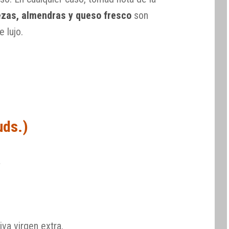
ezas, almendras y queso fresco
son
 lujo.
uds.)
a
iva virgen extra.