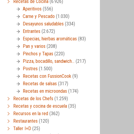
Recetas de Cocina
(6.926)
Aperitivos
(556)
Carne y Pescado
(1.030)
Desayunos saludables
(334)
Entrantes
(2.672)
Especias, hierbas aromáticas
(83)
Pan y varios
(208)
Pinchos y Tapas
(220)
Pizza, bocadillo, sandwich…
(217)
Postres
(1.500)
Recetas con FussionCook
(9)
Recetas de salsas
(317)
Recetas en microondas
(174)
Recetas de los Chefs
(1.259)
Recetas y cocina de escuela
(35)
Recursos en la red
(362)
Restaurantes
(120)
Taller I+D
(25)