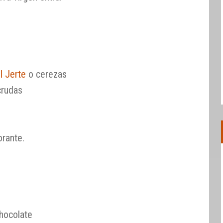
l Jerte
o cerezas
crudas
orante.
hocolate