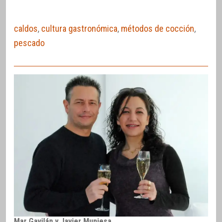
caldos
,
cultura gastronómica
,
métodos de cocción
,
pescado
Mar Gavilán y Javier Muniesa