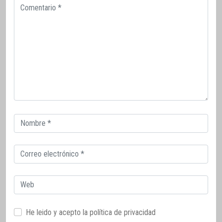
Comentario
Correo
electrónico
Correo
electrónico
Web
He leido y acepto la
política de privacidad