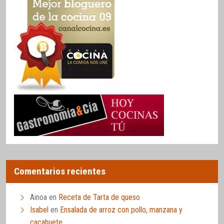
Comentarios recientes
Ainoa
en
Receta de Tarta de queso
Isabel
en
Ensalada de arroz con pollo, manzana y
cacahuete