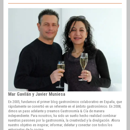
Mar Gavilán y Javier Muniesa
En 2005, fundamos el primer blog gastronómico colaborativo en España, que
rápidamente se convirtió en un referente en el ámbito gastronómico. En 2008,
dimos un paso adelante y creamos Gastronomía & Cía de manera
independiente. Para nosotros, ha sido un sueño hecho realidad combinar
nuestras pasiones por la gastronomía, la creatividad y la divulgación. Ahora
nuestro objetivo es inspirar, informar, deleitar y conectar con todos los
entusiastas de la cocina.