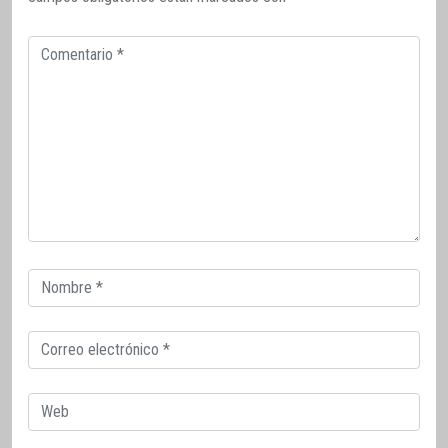
Comentario
Correo
electrónico
Correo
electrónico
Web