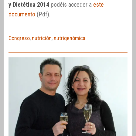
y Dietética 2014
podéis acceder a
este
documento
(Pdf).
Congreso
,
nutrición
,
nutrigenómica