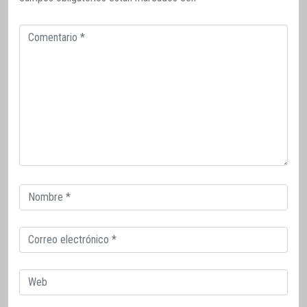
Comentario
Correo
electrónico
Correo
electrónico
Web