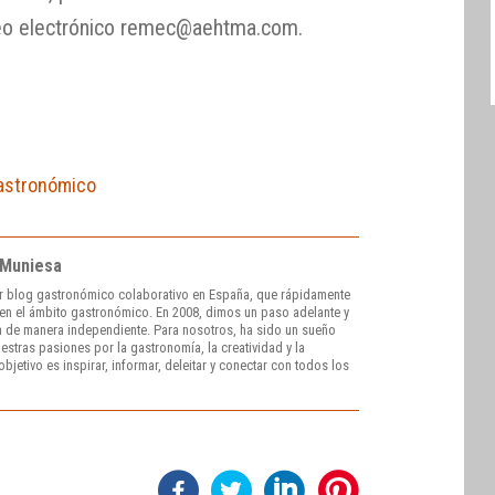
rreo electrónico remec@aehtma.com.
astronómico
 Muniesa
r blog gastronómico colaborativo en España, que rápidamente
e en el ámbito gastronómico. En 2008, dimos un paso adelante y
 de manera independiente. Para nosotros, ha sido un sueño
stras pasiones por la gastronomía, la creatividad y la
bjetivo es inspirar, informar, deleitar y conectar con todos los