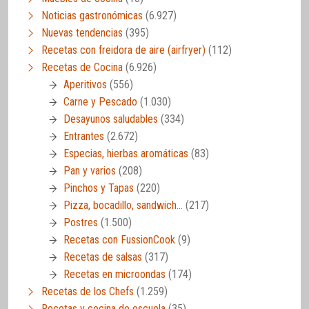
Noticias gastronómicas
(6.927)
Nuevas tendencias
(395)
Recetas con freidora de aire (airfryer)
(112)
Recetas de Cocina
(6.926)
Aperitivos
(556)
Carne y Pescado
(1.030)
Desayunos saludables
(334)
Entrantes
(2.672)
Especias, hierbas aromáticas
(83)
Pan y varios
(208)
Pinchos y Tapas
(220)
Pizza, bocadillo, sandwich…
(217)
Postres
(1.500)
Recetas con FussionCook
(9)
Recetas de salsas
(317)
Recetas en microondas
(174)
Recetas de los Chefs
(1.259)
Recetas y cocina de escuela
(35)