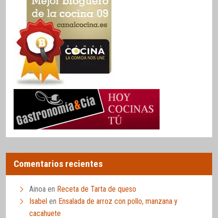
Comentarios recientes
Ainoa
en
Receta de Tarta de queso
Isabel
en
Ensalada de arroz con pollo, manzana y
cacahuete