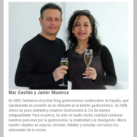
Mar Gavilán y Javier Muniesa
En 2005, fundamos el primer blog gastronómico colaborativo en España, que
rápidamente se convirtió en un referente en el ámbito gastronómico. En 2008,
dimos un paso adelante y creamos Gastronomía & Cía de manera
independiente. Para nosotros, ha sido un sueño hecho realidad combinar
nuestras pasiones por la gastronomía, la creatividad y la divulgación. Ahora
nuestro objetivo es inspirar, informar, deleitar y conectar con todos los
entusiastas de la cocina.