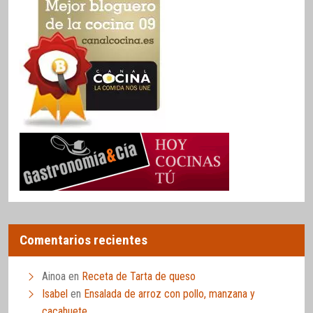
Comentarios recientes
Ainoa
en
Receta de Tarta de queso
Isabel
en
Ensalada de arroz con pollo, manzana y
cacahuete