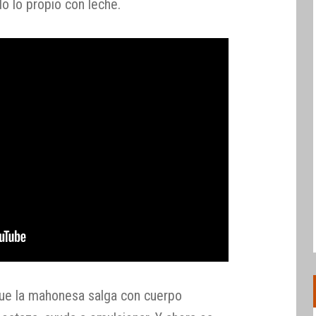
do lo propio con leche.
ue la mahonesa salga con cuerpo