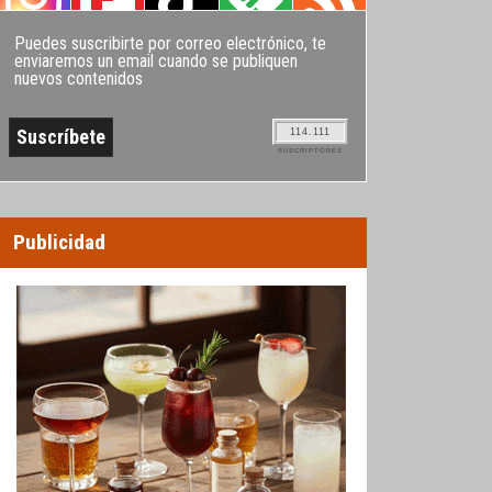
Puedes suscribirte por correo electrónico, te
enviaremos un email cuando se publiquen
nuevos contenidos
114.111
SUSCRIPTORES
Publicidad