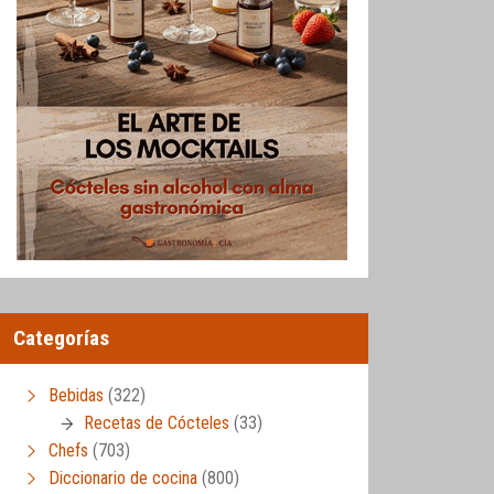
Categorías
Bebidas
(322)
Recetas de Cócteles
(33)
Chefs
(703)
Diccionario de cocina
(800)