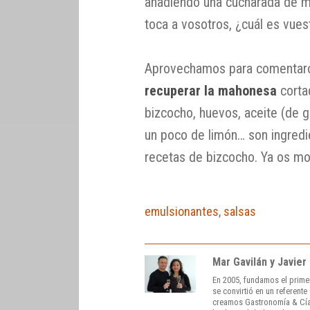
añadiendo una cucharada de mo
toca a vosotros, ¿cuál es vue
Aprovechamos para comentaros
recuperar la mahonesa
cortad
bizcocho, huevos, aceite (de gi
un poco de limón… son ingred
recetas de bizcocho. Ya os m
emulsionantes
,
salsas
Mar Gavilán y Javier
En 2005, fundamos el prime
se convirtió en un referent
creamos Gastronomía & Cía