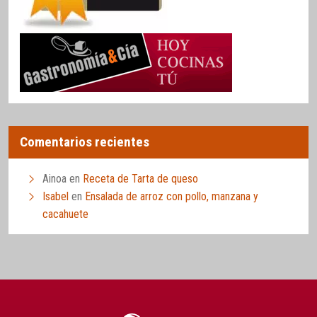
Comentarios recientes
Ainoa
en
Receta de Tarta de queso
Isabel
en
Ensalada de arroz con pollo, manzana y
cacahuete