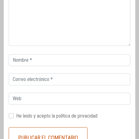
Correo
electrónico
Correo
electrónico
Web
He leido y acepto la
política de privacidad