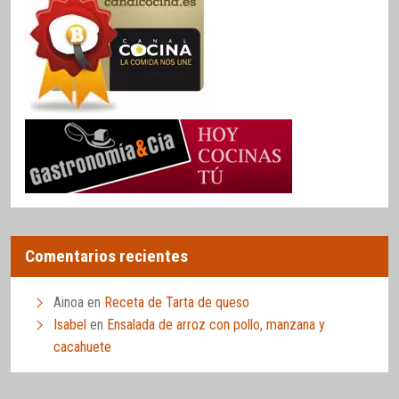
Comentarios recientes
Ainoa
en
Receta de Tarta de queso
Isabel
en
Ensalada de arroz con pollo, manzana y
cacahuete