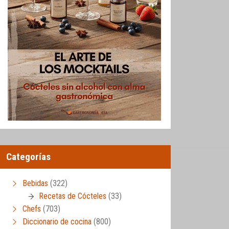
Categorías
Bebidas
(322)
Recetas de Cócteles
(33)
Chefs
(703)
Diccionario de cocina
(800)