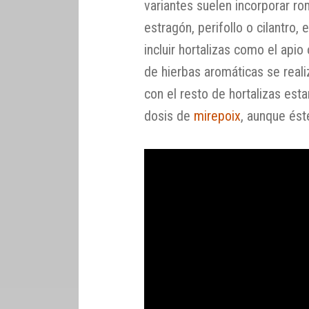
variantes suelen incorporar ro
estragón, perifollo o cilantro,
incluir hortalizas como el apio
de hierbas aromáticas se reali
con el resto de hortalizas es
dosis de
mirepoix
, aunque ést