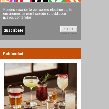
Puedes suscribirte por correo electrónico, te
enviaremos un email cuando se publiquen
nuevos contenidos
114.111
SUSCRIPTORES
Publicidad