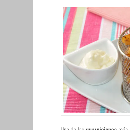
Una de las
guarniciones
más p