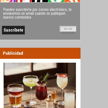
Puedes suscribirte por correo electrónico, te
enviaremos un email cuando se publiquen
nuevos contenidos
114.111
SUSCRIPTORES
Publicidad