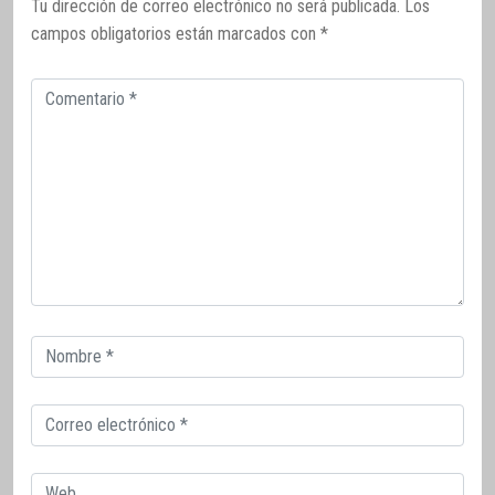
Tu dirección de correo electrónico no será publicada.
Los
campos obligatorios están marcados con
*
Comentario
Correo
electrónico
Correo
electrónico
Web