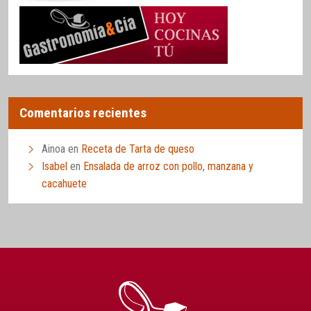
Comentarios recientes
Ainoa
en
Receta de Tarta de queso
Isabel
en
Ensalada de arroz con pollo, manzana y
cacahuete