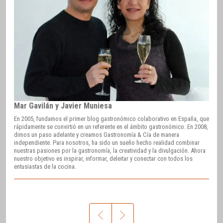
Mar Gavilán y Javier Muniesa
En 2005, fundamos el primer blog gastronómico colaborativo en España, que
rápidamente se convirtió en un referente en el ámbito gastronómico. En 2008,
dimos un paso adelante y creamos Gastronomía & Cía de manera
independiente. Para nosotros, ha sido un sueño hecho realidad combinar
nuestras pasiones por la gastronomía, la creatividad y la divulgación. Ahora
nuestro objetivo es inspirar, informar, deleitar y conectar con todos los
entusiastas de la cocina.