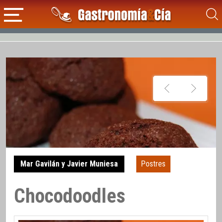
Mar Gavilán y Javier Muniesa
Postres
Chocodoodles