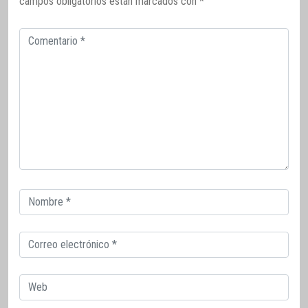
campos obligatorios están marcados con
*
Comentario
Correo
electrónico
Correo
electrónico
Web