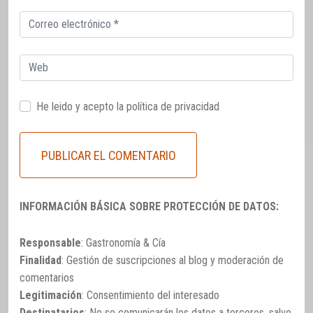
Correo
electrónico
Web
He leido y acepto la
política de privacidad
INFORMACIÓN BÁSICA SOBRE PROTECCIÓN DE DATOS:
Responsable
: Gastronomía & Cía
Finalidad
: Gestión de suscripciones al blog y moderación de
comentarios
Legitimación
: Consentimiento del interesado
Destinatarios
: No se comunicarán los datos a terceros, salvo