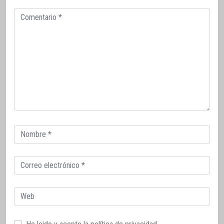
Comentario
Correo
electrónico
Correo
electrónico
Web