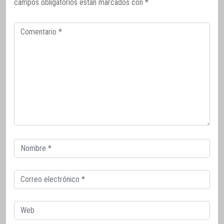
campos obligatorios están marcados con
*
Comentario
Correo
electrónico
Correo
electrónico
Web