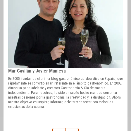
Mar Gavilán y Javier Muniesa
En 2005, fundamos el primer blog gastronómico colaborativo en España, que
rápidamente se convirtió en un referente en el ámbito gastronómico. En 2008,
dimos un paso adelante y creamos Gastronomía & Cía de manera
independiente. Para nosotros, ha sido un sueño hecho realidad combinar
nuestras pasiones por la gastronomía, la creatividad y la divulgación. Ahora
nuestro objetivo es inspirar, informar, deleitar y conectar con todos los
entusiastas de la cocina.