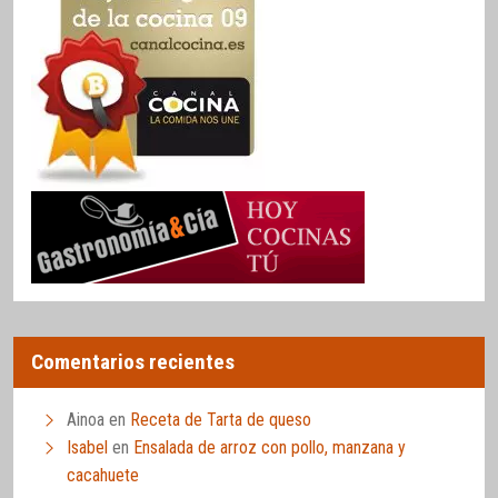
Comentarios recientes
Ainoa
en
Receta de Tarta de queso
Isabel
en
Ensalada de arroz con pollo, manzana y
cacahuete