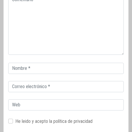
Correo
electrónico
Correo
electrónico
Web
He leido y acepto la
política de privacidad