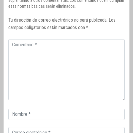
suplantando a otros comentaristas. Los comentarios que incumplan
esas normas básicas serán eliminados.
Tu dirección de correo electrónico no será publicada.
Los
campos obligatorios están marcados con
*
Comentario
Correo
electrónico
Correo